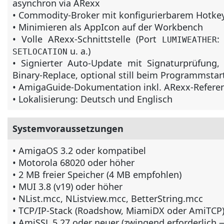
asynchron via ARexx
• Commodity-Broker mit konfigurierbarem Hotkey
• Minimieren als AppIcon auf der Workbench
• Volle ARexx-Schnittstelle (Port
LUMIWEATHER
u. a.)
SETLOCATION
• Signierter Auto-Update mit Signaturprüfung
Binary-Replace, optional still beim Programmstar
• AmigaGuide-Dokumentation inkl. ARexx-Refere
• Lokalisierung: Deutsch und Englisch
Systemvoraussetzungen
• AmigaOS 3.2 oder kompatibel
• Motorola 68020 oder höher
• 2 MB freier Speicher (4 MB empfohlen)
• MUI 3.8 (v19) oder höher
• NList.mcc, NListview.mcc, BetterString.mcc
• TCP/IP-Stack (Roadshow, MiamiDX oder AmiTCP
• AmiSSL 5.27 oder neuer (zwingend erforderlich