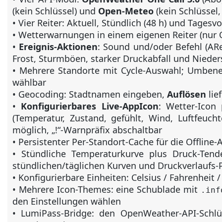
(kein Schlüssel) und
Open-Meteo
(kein Schlüssel,
• Vier Reiter: Aktuell, Stündlich (48 h) und Tages
• Wetterwarnungen in einem eigenen Reiter (nur 
•
Ereignis-Aktionen
: Sound und/oder Befehl (ARex
Frost, Sturmböen, starker Druckabfall und Nieder
• Mehrere Standorte mit Cycle-Auswahl; Umbene
wählbar
• Geocoding: Stadtnamen eingeben,
Auflösen
lie
•
Konfigurierbares Live-AppIcon
: Wetter-Icon 
(Temperatur, Zustand, gefühlt, Wind, Luftfeuch
möglich, „!“-Warnpräfix abschaltbar
• Persistenter Per-Standort-Cache für die Offline-
• Stündliche Temperaturkurve plus Druck-Tende
stündlichen/täglichen Kurven und Druckverlaufs-
• Konfigurierbare Einheiten: Celsius / Fahrenheit
• Mehrere Icon-Themes: eine Schublade mit
.inf
den Einstellungen wählen
• LumiPass-Bridge: den OpenWeather-API-Schlü