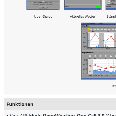
Über-Dialog
Aktuelles Wetter
Stünd
Te
Funktionen
• Vier API-Modi:
OpenWeather One Call 3.0
(Abo