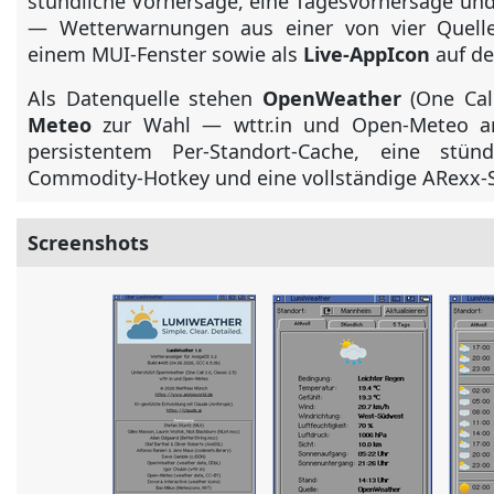
stündliche Vorhersage, eine Tagesvorhersage und
— Wetterwarnungen aus einer von vier Quelle
einem MUI-Fenster sowie als
Live-AppIcon
auf de
Als Datenquelle stehen
OpenWeather
(One Call
Meteo
zur Wahl — wttr.in und Open-Meteo arb
persistentem Per-Standort-Cache, eine stünd
Commodity-Hotkey und eine vollständige ARexx-Sc
Screenshots